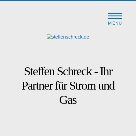
MENÜ
MENÜ
Start
Über Steffen Schreck
Steffen Schreck - Ihr
Die Einkaufsgemeinschaft
Partner für Strom und
Digitaler Messstellenbetrieb
Gas
Strom- und Energiesteuererstattung
Blog